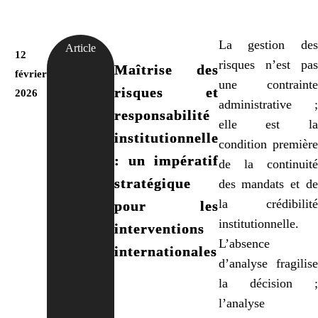
La gestion des
Article
12
risques n’est pas
Maîtrise des
février
une contrainte
risques et
2026
administrative ;
responsabilité
elle est la
institutionnelle
condition première
: un impératif
de la continuité
stratégique
des mandats et de
la crédibilité
pour les
institutionnelle.
interventions
L’absence
internationales
d’analyse fragilise
la décision ;
l’analyse