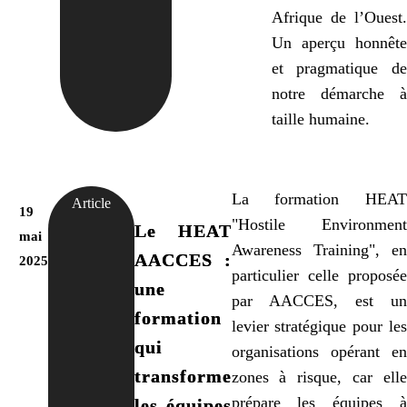
Afrique de l’Ouest.
Un aperçu honnête
et pragmatique de
notre démarche à
taille humaine.
La formation HEAT
Article
19
"Hostile Environment
Le HEAT
mai
Awareness Training", en
AACCES :
2025
particulier celle proposée
une
par AACCES, est un
formation
levier stratégique pour les
qui
organisations opérant en
transforme
zones à risque, car elle
prépare les équipes à
les équipes