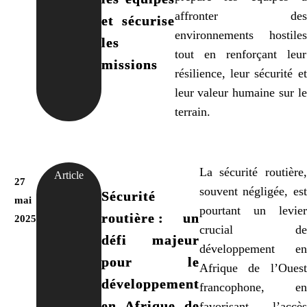
affronter des
et sécurise
environnements hostiles
les
tout en renforçant leur
missions
résilience, leur sécurité et
leur valeur humaine sur le
terrain.
La sécurité routière,
Article
27
souvent négligée, est
Sécurité
mai
pourtant un levier
routière : un
2025
crucial de
défi majeur
développement en
pour le
Afrique de l’Ouest
développement
francophone, en
en Afrique de
favorisant l’accès