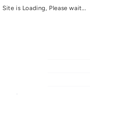
Site is Loading, Please wait...
AACCES
FAH©
Formation en Accès Humanitaire