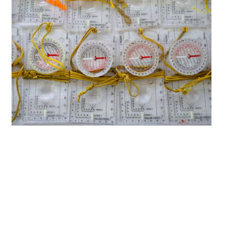
@
aacces-
development-
niger