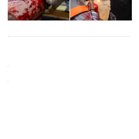
@
aacces_group