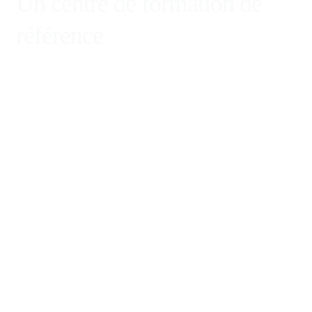
Un centre de formation de
référence
Jordanie
Madagascar
Afrique du Sud
Gabon