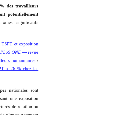
% des travailleurs
nt potentiellement
mes significatifs
TSPT et exposition
,
PLoS ONE
— revue
lleurs humanitaires
/
PT ≈ 26 % chez les
pes nationales sont
ssant une exposition
turés de rotation ou
ficie plus couramment