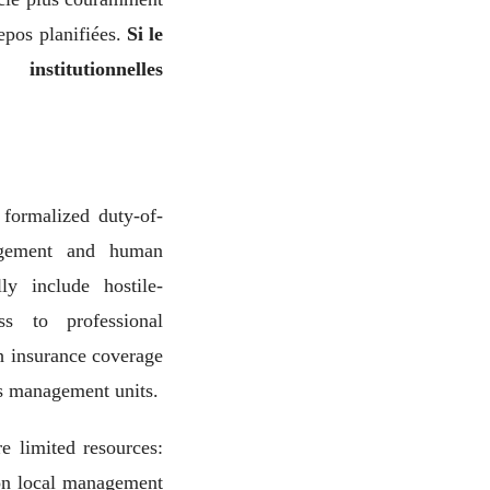
epos planifiées.
Si le
nstitutionnelles
 formalized duty-of-
agement and human
ly include hostile-
ss to professional
th insurance coverage
is management units.
 limited resources:
 on local management