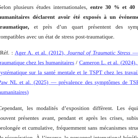
Selon plusieurs études internationales,
entre 30 % et 40 
humanitaires déclarent avoir été exposés à un événeme
traumatique,
et près d’un quart présentent des symptô
compatibles avec un état de stress post-traumatique.
(Réf. :
Ager A. et al. (2012),
Journal of Traumatic Stress
— 
traumatique chez les humanitaires
/
Cameron L. et al. (2024)
systématique sur la santé mentale et le TSPT chez les travai
Paw NL et al. (2025) — prévalence des symptômes de TS
humanitaires
)
Cependant, les modalités d’exposition diffèrent. Les équi
souvent présentes avant, pendant et après les crises, subi
prolongée et cumulative, fréquemment sans mécanismes struc
de récupération. À l’inverse, le personnel international béné